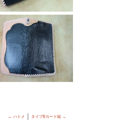
←
ハトメ
タイプBカード縦
→