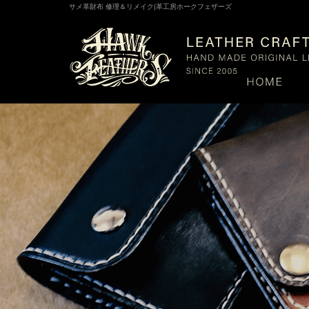
サメ革財布 修理＆リメイク|革工房ホークフェザーズ