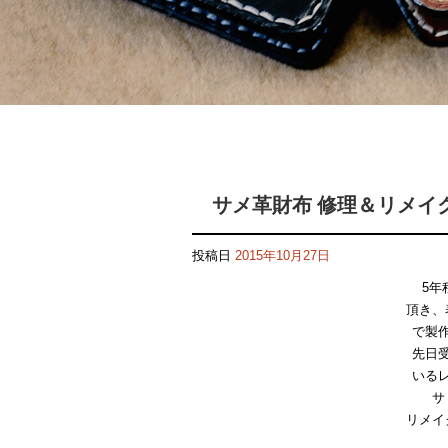
サメ革財布 修理＆リメイ
投稿日
2015年10月27日
5年
頂き、
で製
先日
いる
サ
リメイ