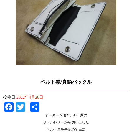
ベルト黒/真鍮バックル
投稿日
2022年4月28日
Facebook
Twitter
共
有
オーダーを頂き、4mm厚の
サドルレザーから切り出した
ベルト革を手染めで黒に