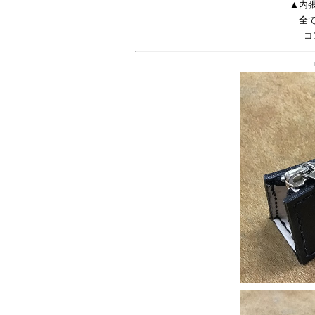
▲内
全
コ