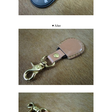
▼After