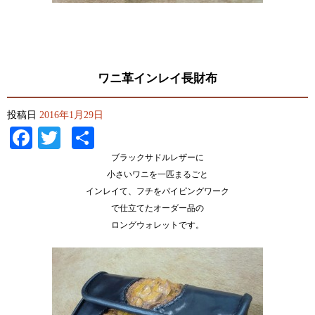
ワニ革インレイ長財布
投稿日
2016年1月29日
Facebook
Twitter
共
有
ブラックサドルレザーに
小さいワニを一匹まるごと
インレイて、フチをパイピングワーク
で仕立てたオーダー品の
ロングウォレットです。