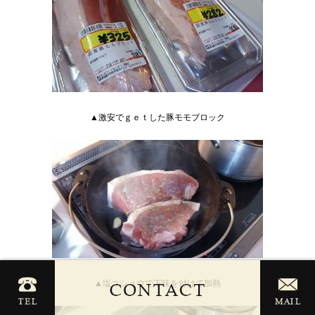
▲激安でｇｅｔした豚モモブロック
▲塩コショウで下味を付けて加熱