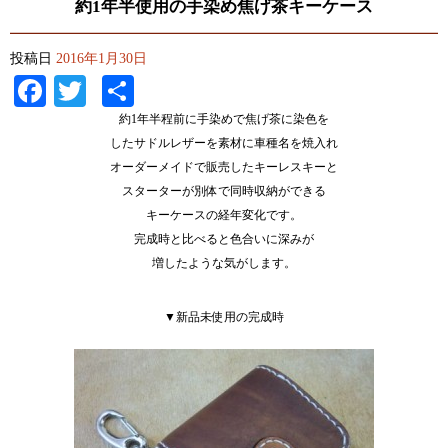
約1年半使用の手染め焦げ茶キーケース
投稿日
2016年1月30日
Facebook
Twitter
共
有
約1年半程前に手染めで焦げ茶に染色を
したサドルレザーを素材に車種名を焼入れ
オーダーメイドで販売したキーレスキーと
スターターが別体で同時収納ができる
キーケースの経年変化です。
完成時と比べると色合いに深みが
増したような気がします。
▼新品未使用の完成時