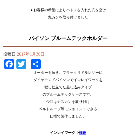
▲お客様の希望によりハトメを入れた穴を空け
丸カンを取り付けました
パイソン プルームテックホルダー
投稿日
2017年1月30日
Facebook
Twitter
共
有
オーダーを頂き、ブラックサドルレザーに
ダイヤモンドパイソンでインレイワークを
程し仕立てた差し込みタイプ
のプルームテックケースです。
今回はナスカンを取り付け
ベルトループ等にジョイントできる
仕様で製作しました。
インレイワーク⇒
詳細