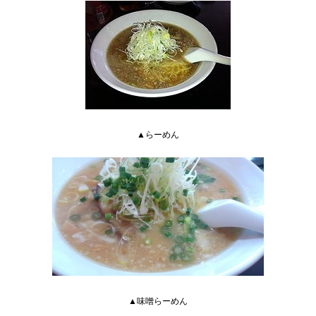
▲らーめん
▲味噌らーめん