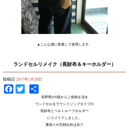
▲こんな感に装着して使用します。
ランドセルリメイク（長財布＆キーホルダー）
投稿日
2017年1月28日
Facebook
Twitter
共
有
長野県のS様からご依頼を頂き
ランドセルをラウンドジップタイプの
長財布とベルトループホルダー
にリメイクしました。
裏張りや芯材以外は全て