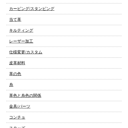
カービング/スタンピング
当て革
キルティング
レーザー加工
仕様変更/カスタム
皮革材料
革の色
糸
革色と糸色の関係
金具/パーツ
コンチョ