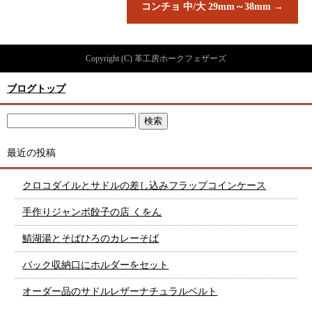
コンチョ 中/大 29mm～38mm
→
Copyright (C) 革工房ホークフェザーズ
ブログトップ
最近の投稿
クロコダイルとサドルの差し込みフラップコインケース
手作りジャンボ餃子の店 くをん
鯖湖湯とそばひろのカレーそば
バック収納口にホルダーをセット
オーダー品のサドルレザーナチュラルベルト