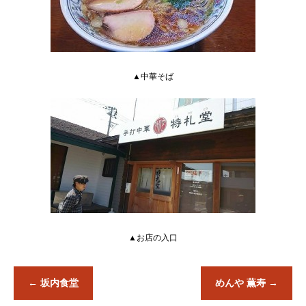
▲中華そば
▲お店の入口
←
坂内食堂
めんや 薫寿
→