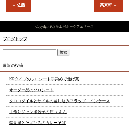
←
佐藤
萬来軒
→
Copyright (C) 革工房ホークフェザーズ
ブログトップ
最近の投稿
KRタイプのソロシート手染めで焦げ茶
オーダー品のソロシート
クロコダイルとサドルの差し込みフラップコインケース
手作りジャンボ餃子の店 くをん
鯖湖湯とそばひろのカレーそば