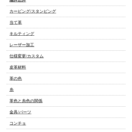
編み込み
カービング/スタンピング
当て革
キルティング
レーザー加工
仕様変更/カスタム
皮革材料
革の色
糸
革色と糸色の関係
金具/パーツ
コンチョ