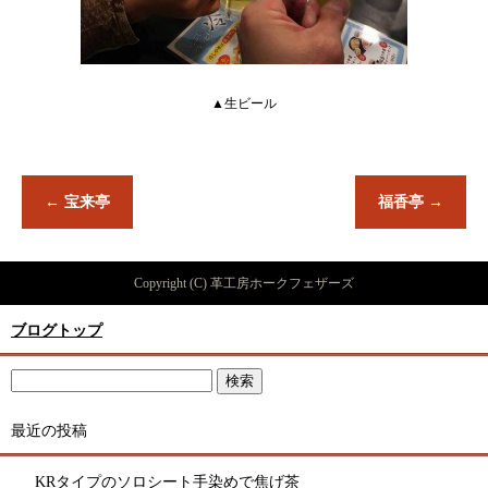
▲生ビール
←
宝来亭
福香亭
→
Copyright (C) 革工房ホークフェザーズ
ブログトップ
最近の投稿
KRタイプのソロシート手染めで焦げ茶