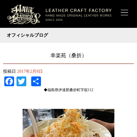
オフィシャルブログ
幸楽苑（桑折）
投稿日
2017年2月8日
Facebook
Twitter
共
有
◆福島県伊達郡桑折町字舘112