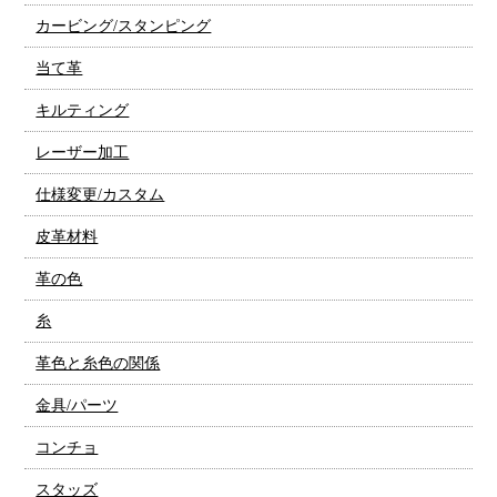
カービング/スタンピング
当て革
キルティング
レーザー加工
仕様変更/カスタム
皮革材料
革の色
糸
革色と糸色の関係
金具/パーツ
コンチョ
スタッズ