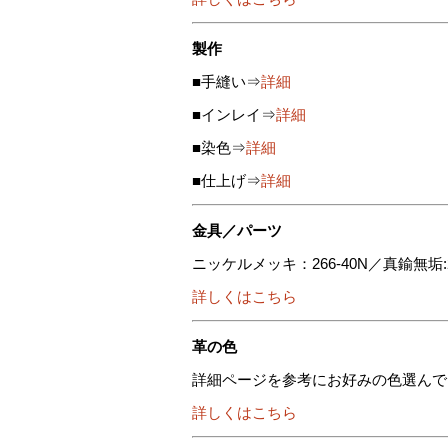
製作
■手縫い⇒
詳細
■インレイ⇒
詳細
■染色⇒
詳細
■仕上げ⇒
詳細
金具／パーツ
ニッケルメッキ：266-40N／真鍮無垢:
詳しくはこちら
革の色
詳細ページを参考にお好みの色選んで
詳しくはこちら