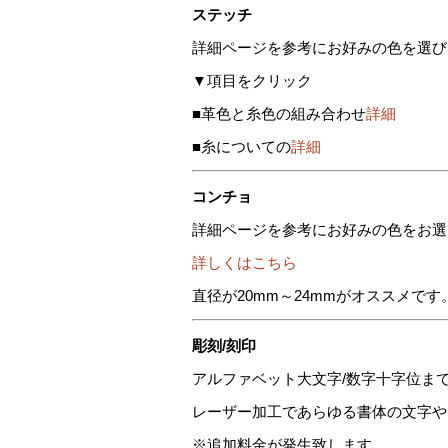
ステッチ
詳細ページを参考にお好みの色を選び
▼項目をクリック
■革色と糸色の組み合わせ
詳細
■糸についての
詳細
コンチョ
詳細ページを参考にお好みの色をお選
詳しくはこちら
直径が20mm～24mmがオススメで
彫刻/刻印
アルファベット大文字/数字十字位ま
レーザー加工であらゆる書体の文字や
※追加料金が発生致します。