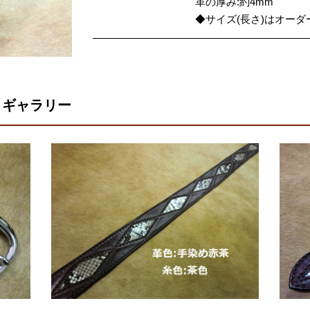
革の厚み:約4mm
◆サイズ(長さ)はオー
 ギャラリー