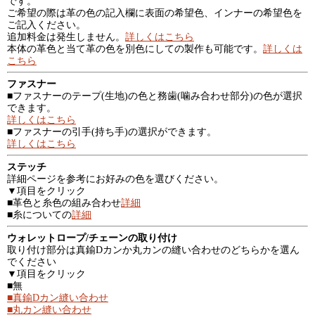
です。
ご希望の際は革の色の記入欄に表面の希望色、インナーの希望色を
ご記入ください。
追加料金は発生しません。
詳しくはこちら
本体の革色と当て革の色を別色にしての製作も可能です。
詳しくは
こちら
ファスナー
■ファスナーのテープ(生地)の色と務歯(噛み合わせ部分)の色が選択
できます。
詳しくはこちら
■ファスナーの引手(持ち手)の選択ができます。
詳しくはこちら
ステッチ
詳細ページを参考にお好みの色を選びください。
▼項目をクリック
■革色と糸色の組み合わせ
詳細
■糸についての
詳細
ウォレットロープ/チェーンの取り付け
取り付け部分は真鍮Dカンか丸カンの縫い合わせのどちらかを選ん
でください
▼項目をクリック
■無
■真鍮Dカン縫い合わせ
■丸カン縫い合わせ