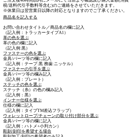
ご注文後48時間以内にメールにて当店より確認及び購入金額(消費
税/送料代引手数料等含む)のご連絡をさせていただきます。
※休業日は翌営業日以降の対応となりますのでご了承ください。
商品名を記入する
お問い合わせタイトル／商品名の欄に記入
（記入例：トラッカータイプA1）
革の色を選ぶ
革の色の欄に記入
（記入例:黒）
ファスナーの色を選ぶ
金具/パーツ等の欄に記入
（記入例：テープ:黒 務歯:ニッケル）
ファスナーの引手を選ぶ
金具/パーツ等の欄み記入
（記入例：プレート）
ステッチの色を選ぶ
ステッチ（糸）の色の欄み記入
（記入例：黒）
インナー仕様を選ぶ
仕様の欄に記入
（記入例：タイプTM差込フラップ）
ウォレットロープ/チェーンの取り付け部分を選ぶ
金具/パーツ等の欄に記入
（記入例：ハトメ+小判カン）
彫刻/刻印を希望する場合
彫刻加工/刻印の希望者のみ記入