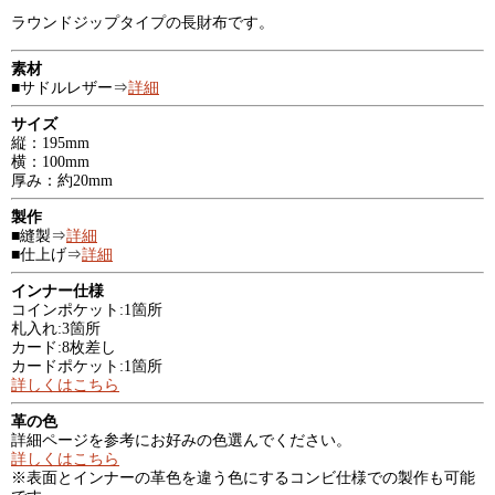
ラウンドジップタイプの長財布です。
素材
■サドルレザー⇒
詳細
サイズ
縦：195mm
横：100mm
厚み：約20mm
製作
■縫製⇒
詳細
■仕上げ⇒
詳細
インナー仕様
コインポケット:1箇所
札入れ:3箇所
カード:8枚差し
カードポケット:1箇所
詳しくはこちら
革の色
詳細ページを参考にお好みの色選んでください。
詳しくはこちら
※表面とインナーの革色を違う色にするコンビ仕様での製作も可能