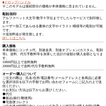
■ドロップハンドル
※このモデルは接続部分の価格が本体価格に含まれていません。
彫刻/刻印
アルファベット大文字/数字十字位まででしたらサービスで刻印致し
ます。
レーザー加工であらゆる書体の文字やイラスト/模様等の彫刻が可能
です。
※追加料金が発生致します。
詳しくはこちら
購入価格
本体価格にコンチョ代、別途金具、別途オプション(カスタム、彫刻
等)、送料、代引手数料等を加算した合計の金額が購入金額となりま
す。
10800円以上で送料無料
20000円以上で送料/代引手数料無料
オーダー/購入について
ご注文の際は、氏名/住所/電話番号/メールアドレスと各商品に必要
な選択項目を以下の手順でお問い合わせフォームにご記入の上で送
信ください。
※お支払い方法は以下からお選びください。
◆代引
◆振込(銀行/郵便局)
◆宅急便コレクト