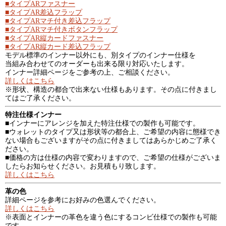
■タイプARファスナー
■タイプAR差込フラップ
■タイプARマチ付き差込フラップ
■タイプARマチ付きボタンフラップ
■タイプAR縦カードファスナー
■タイプAR縦カード差込フラップ
モデル標準のインナー以外にも、別タイプのインナー仕様を
当組み合わせてのオーダーも出来る限り対応いたします。
インナー詳細ページをご参考の上、ご相談ください。
詳しくはこちら
※形状、構造の都合で出来ない仕様もあります。その点に付きまし
てはご了承ください。
特注仕様インナー
■インナーにアレンジを加えた特注仕様での製作も可能です。
■ウォレットのタイプ又は形状等の都合上、ご希望の内容に態様でき
ない場合もございますがその点に付きましてはあらかじめご了承く
ださい。
■価格の方は仕様の内容で変わりますので、ご希望の仕様がございま
したらお知らせください。お見積もり致します。
詳しくはこちら
革の色
詳細ページを参考にお好みの色選んでください。
詳しくはこちら
※表面とインナーの革色を違う色にするコンビ仕様での製作も可能
です。