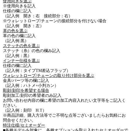
使用向きを選ぶ
※使用向きを記入
仕様の欄に記入
（記入例 開き：右 接続部分：右）
※ウォレットロープ/チェーンの接続部分を付けない場合
（記入例 開き：左）
革の色を選ぶ
革の色の欄に記入
（記入例:黒）
ステッチの色を選ぶ
ステッチ（糸）の色の欄み記入
（記入例：黒）
インナー仕様を選ぶ
仕様の欄に記入
（記入例：タイプTM差込フラップ）
ウォレットロープ/チェーンの取り付け部分を選ぶ
金具/パーツ等の欄に記入
（記入例：ハトメ+小判カン）
彫刻/刻印を希望する場合
彫刻加工/刻印の希望者のみ記入
お問い合わせ内容の欄に希望の加工内容入れたい文字等をご記入く
ださい。
（記入例：刻印 H.T）
※商品詳細、購入方法等でご不明な点等ございましたらお気軽にお
問合せください。
特注仕様/セミオーダー
■各種モデルを対象に、各種オプションを取り入れたセミオーダーで