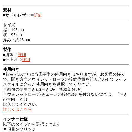
素材
■サドルレザー⇒
詳細
サイズ
縦：195mm
横：95mm
厚み：約25mm
製作
■縫製⇒
詳細
■仕上げ⇒
詳細
使用向き
■各モデルごとに当店基準の使用向きはありますが、お客様の好み
で、開き方向とウォレットロープの接続位置を組み合わせてライフ
スタイルに合った使用向きを選択してください。
※画像の使用向きは(開き:左 接続部分:右)
※ウォレットロープ/チェーンの接続部分を付けない場合は、「開き
の方向」だけ
記入してください。
詳しくはこちら
インナー仕様
以下のタイプから選択できます
▼項目をクリック