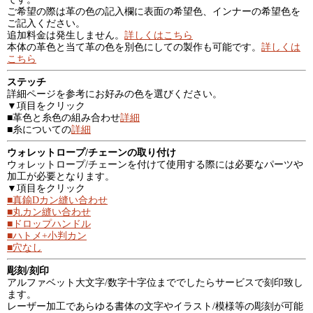
ご希望の際は革の色の記入欄に表面の希望色、インナーの希望色を
ご記入ください。
追加料金は発生しません。
詳しくはこちら
本体の革色と当て革の色を別色にしての製作も可能です。
詳しくは
こちら
ステッチ
詳細ページを参考にお好みの色を選びください。
▼項目をクリック
■革色と糸色の組み合わせ
詳細
■糸についての
詳細
ウォレットロープ/チェーンの取り付け
ウォレットロープ/チェーンを付けて使用する際には必要なパーツや
加工が必要となります。
▼項目をクリック
■真鍮Dカン縫い合わせ
■丸カン縫い合わせ
■ドロップハンドル
■ハトメ+小判カン
■穴なし
彫刻/刻印
アルファベット大文字/数字十字位まででしたらサービスで刻印致し
ます。
レーザー加工であらゆる書体の文字やイラスト/模様等の彫刻が可能