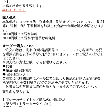
です。
※追加料金が発生致します。
詳しくはこちら
購入価格
本体価格にコンチョ代、別途金具、別途オプション(カスタム、彫刻
等)、送料、代引手数料等を加算した合計の金額が購入金額となりま
す。
10800円以上で送料無料
20000円以上で送料/代引手数料無料
オーダー/購入について
ご注文の際は、氏名/住所/電話番号/メールアドレスと各商品に必要
な選択項目を以下の手順でお問い合わせフォームにご記入の上で送
信ください。
※お支払い方法は以下からお選びください。
◆代引
◆振込(銀行/郵便局)
◆宅急便コレクト
ご注文後48時間以内にメールにて当店より確認及び購入金額(消費
税/送料代引手数料等含む)のご連絡をさせていただきます。
※休業日は翌営業日以降の対応となりますのでご了承ください。
商品名を記入する
お問い合わせタイトル／商品名の欄に記入
（記入例：トラッカータイプA1）